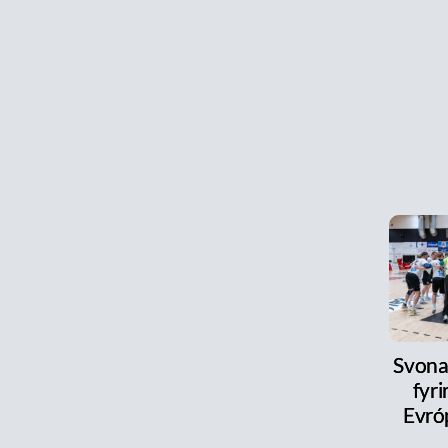
Svona
fyri
Evró