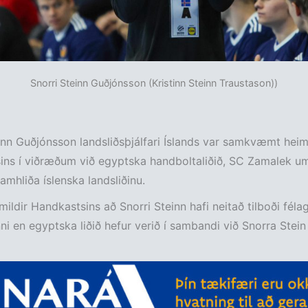
Snorri Steinn Guðjónsson (Kristinn Steinn Traustason))
inn Guðjónsson landsliðsþjálfari Íslands var samkvæmt hei
ins í viðræðum við egyptska handboltaliðið, SC Zamalek u
samhliða íslenska landsliðinu.
ildir Handkastsins að Snorri Steinn hafi neitað tilboði félag
nni en egyptska liðið hefur verið í sambandi við Snorra Stein