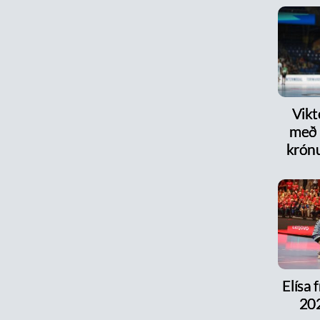
Vikt
með 
krón
Elísa 
202