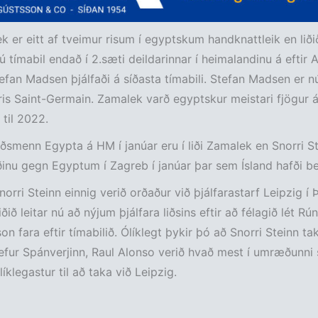
 er eitt af tveimur risum í egyptskum handknattleik en liði
jú tímabil endað í 2.sæti deildarinnar í heimalandinu á eftir 
efan Madsen þjálfaði á síðasta tímabili. Stefan Madsen er n
aris Saint-Germain. Zamalek varð egyptskur meistari fjögur ár
 til 2022.
liðsmenn Egypta á HM í janúar eru í liði Zamalek en Snorri St
iðinu gegn Egyptum í Zagreb í janúar þar sem Ísland hafði b
norri Steinn einnig verið orðaður við þjálfarastarf Leipzig í 
ðið leitar nú að nýjum þjálfara liðsins eftir að félagið lét Rú
n fara eftir tímabilið. Ólíklegt þykir þó að Snorri Steinn taki
efur Spánverjinn, Raul Alonso verið hvað mest í umræðunni 
íklegastur til að taka við Leipzig.