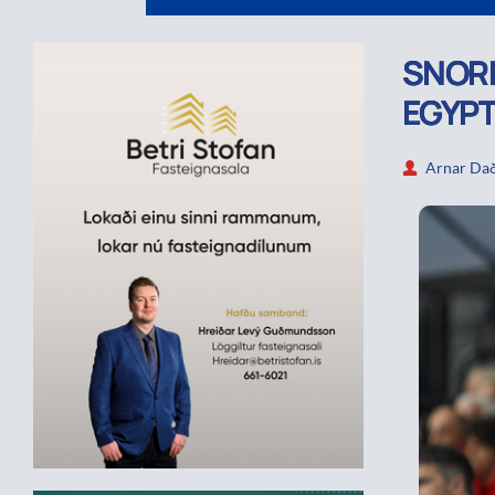
SNORR
EGYPT
Arnar Dað