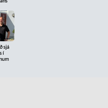
tans
ð sjá
 í
num