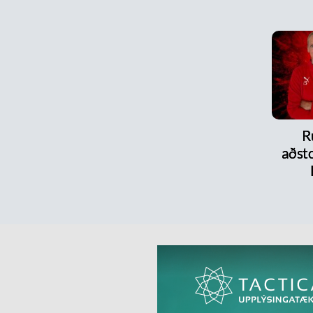
R
aðsto