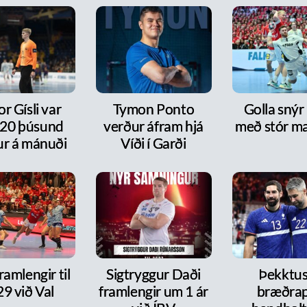
or Gísli var
Tymon Ponto
Golla snýr
20 þúsund
verður áfram hjá
með stór m
ur á mánuði
Víði í Garði
framlengir til
Sigtryggur Daði
Þekktu
9 við Val
framlengir um 1 ár
bræðra