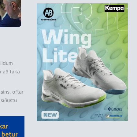
mildum
m að taka
sins, oftar
 síðustu