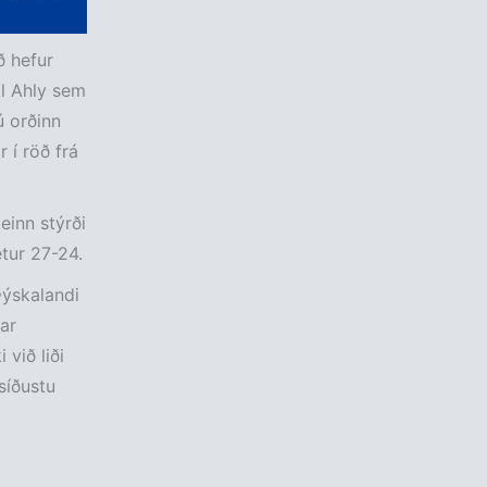
ð hefur
Al Ahly sem
ú orðinn
 í röð frá
einn stýrði
etur 27-24.
Þýskalandi
nar
 við liði
síðustu