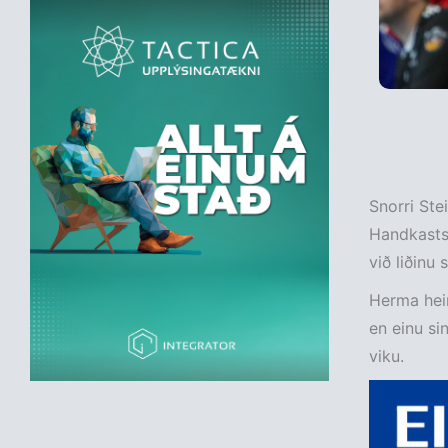
Snorri Ste
Handkasts
við liðinu 
Herma heim
en einu si
viku.