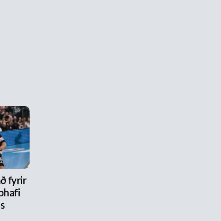
ð fyrir
phafi
ls