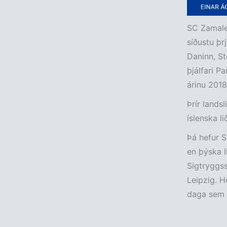
SC Zamalek
síðustu þr
Daninn, St
þjálfari P
árinu 2018
Þrír lands
íslenska l
Þá hefur S
en þýska li
Sigtryggsso
Leipzig. H
daga sem l