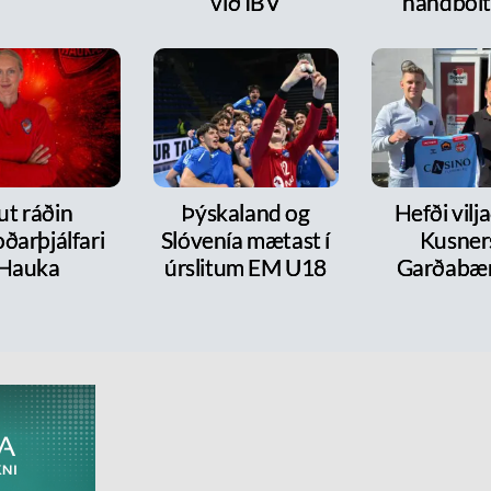
við ÍBV
handbol
ut ráðin
Þýskaland og
Hefði vilja
ðarþjálfari
Slóvenía mætast í
Kusners
Hauka
úrslitum EM U18
Garðabæ