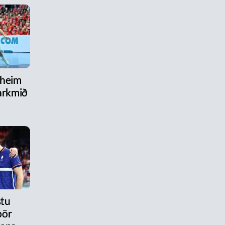
 heim
arkmið
stu
pör