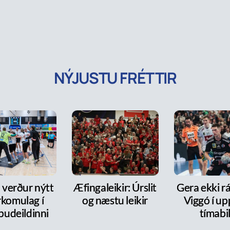
NÝJUSTU FRÉTTIR
 verður nýtt
Æfingaleikir: Úrslit
Gera ekki rá
rkomulag í
og næstu leikir
Viggó í up
pudeildinni
tímabi