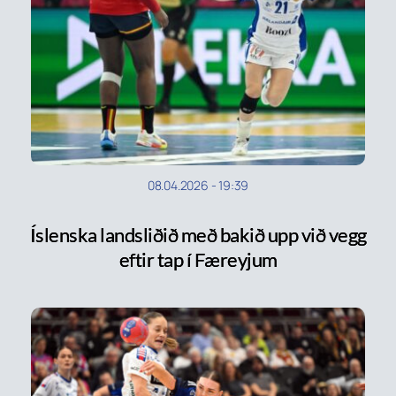
08.04.2026
-
19:39
Íslenska landsliðið með bakið upp við vegg
eftir tap í Færeyjum