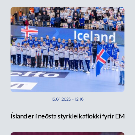
13.04.2026
-
12:16
Ísland er í neðsta styrkleikaflokki fyrir EM