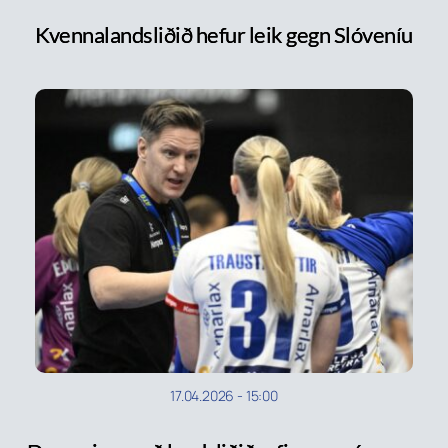
Kvennalandsliðið hefur leik gegn Slóveníu
17.04.2026
-
15:00