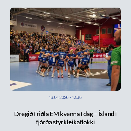
16.04.2026
-
12:36
Dregið í riðla EM kvenna í dag – Ísland í
fjórða styrkleikaflokki