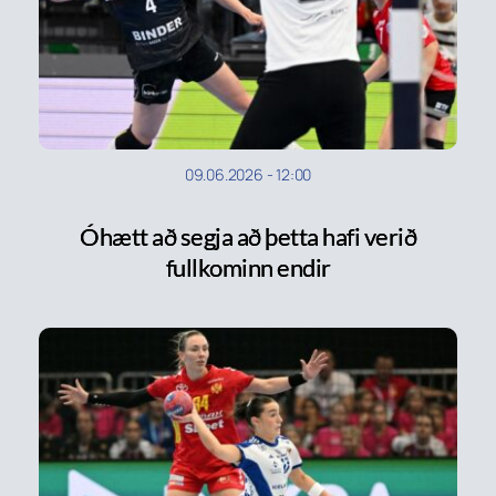
09.06.2026
-
12:00
Óhætt að segja að þetta hafi verið
fullkominn endir