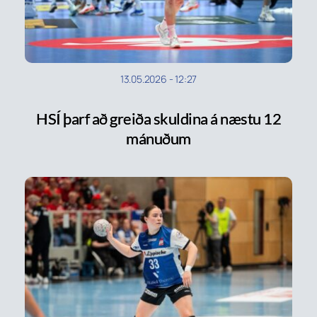
13.05.2026
-
12:27
HSÍ þarf að greiða skuldina á næstu 12
mánuðum