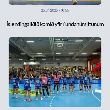
25.04.2026
-
16:55
Íslendingaliðið komið yfir í undanúrslitunum