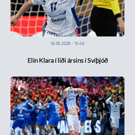
16.05.2026
-
15:49
Elín Klara í liði ársins í Svíþjóð