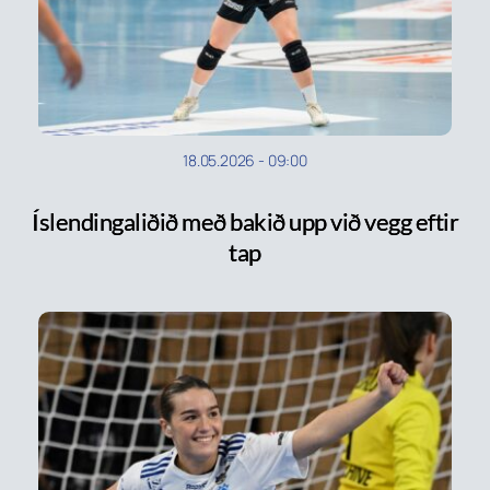
18.05.2026
-
09:00
Íslendingaliðið með bakið upp við vegg eftir
tap