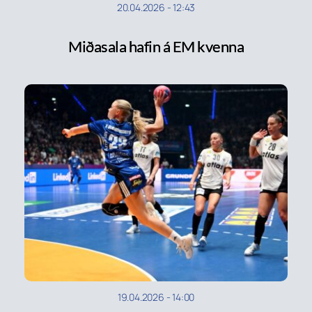
20.04.2026
-
12:43
Miðasala hafin á EM kvenna
19.04.2026
-
14:00