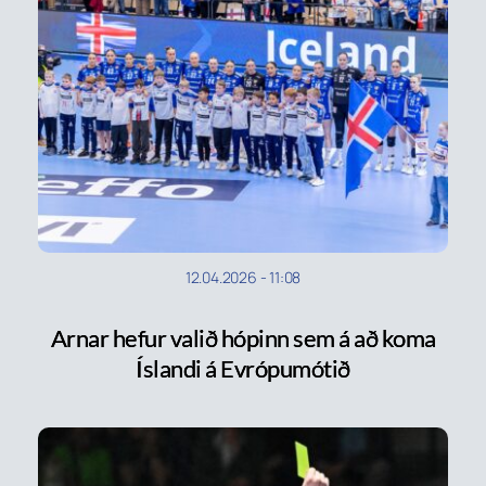
12.04.2026
-
11:08
Arnar hefur valið hópinn sem á að koma
Íslandi á Evrópumótið