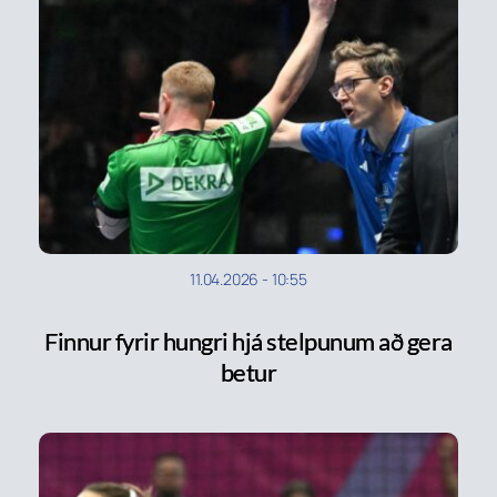
11.04.2026
-
10:55
Finnur fyrir hungri hjá stelpunum að gera
betur