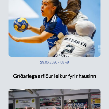
29.06.2026
-
08:48
Gríðarlega erfiður leikur fyrir hausinn