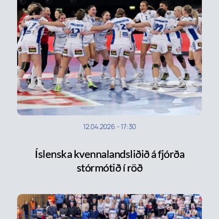
12.04.2026
-
17:30
Íslenska kvennalandsliðið á fjórða
stórmótið í röð