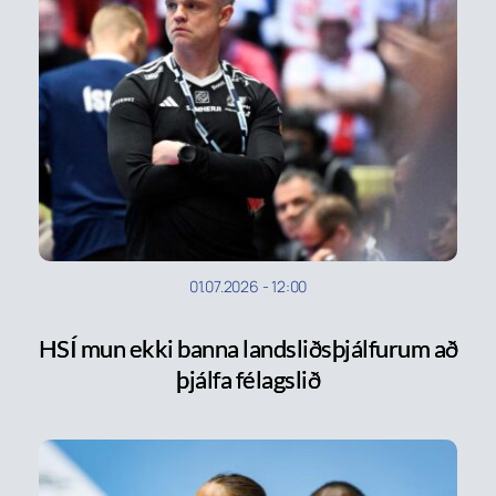
01.07.2026
-
12:00
HSÍ mun ekki banna landsliðsþjálfurum að
þjálfa félagslið