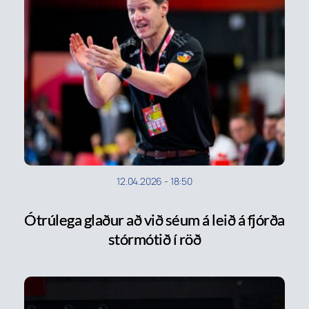
12.04.2026
-
18:50
Ótrúlega glaður að við séum á leið á fjórða
stórmótið í röð