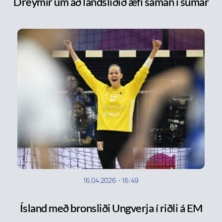
Dreymir um að landsliðið æfi saman í sumar
16.04.2026
-
16:49
Ísland með bronsliði Ungverja í riðli á EM