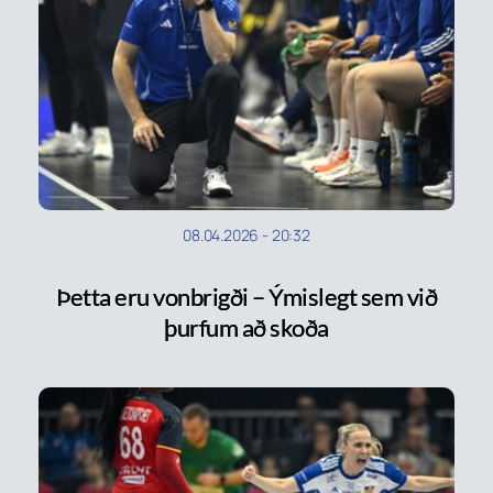
08.04.2026
-
20:32
Þetta eru vonbrigði – Ýmislegt sem við
þurfum að skoða