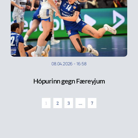
08.04.2026
-
16:58
Hópurinn gegn Færeyjum
1
2
3
…
7