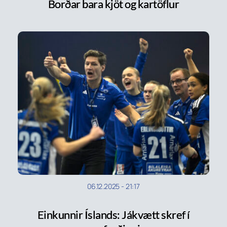
Borðar bara kjöt og kartöflur
06.12.2025
-
21:17
Einkunnir Íslands: Jákvætt skref í