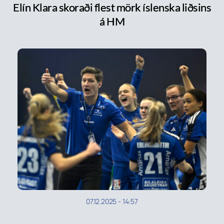
Elín Klara skoraði flest mörk íslenska liðsins
á HM
07.12.2025
-
14:57