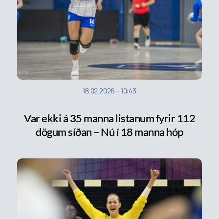
18.02.2026
-
10:43
Var ekki á 35 manna listanum fyrir 112
dögum síðan – Nú í 18 manna hóp