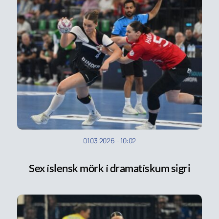
01.03.2026
-
10:02
Sex íslensk mörk í dramatískum sigri