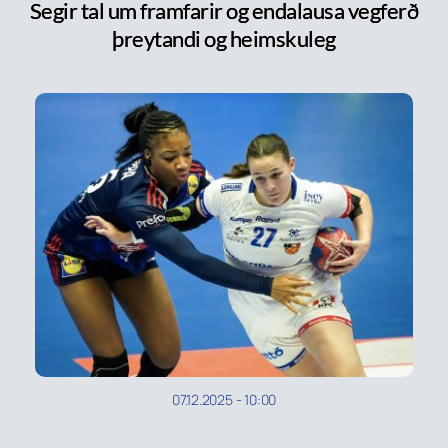
Segir tal um framfarir og endalausa vegferð
þreytandi og heimskuleg
07.12.2025
-
10:00