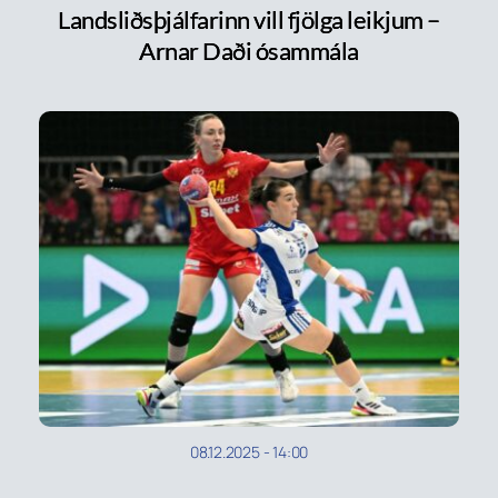
Landsliðsþjálfarinn vill fjölga leikjum –
Arnar Daði ósammála
08.12.2025
-
14:00