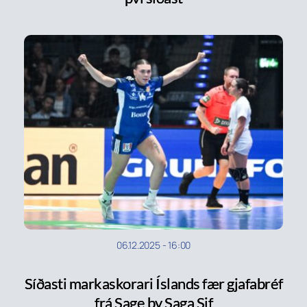
06.12.2025
-
16:00
Síðasti markaskorari Íslands fær gjafabréf
frá Sage by Saga Sif