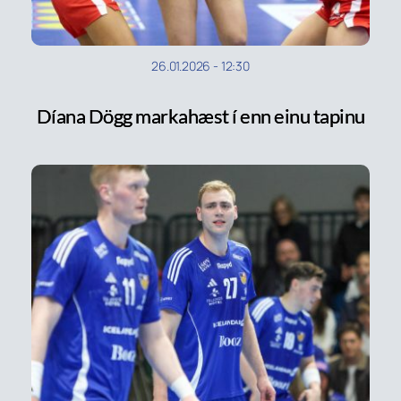
26.01.2026
-
12:30
Díana Dögg markahæst í enn einu tapinu