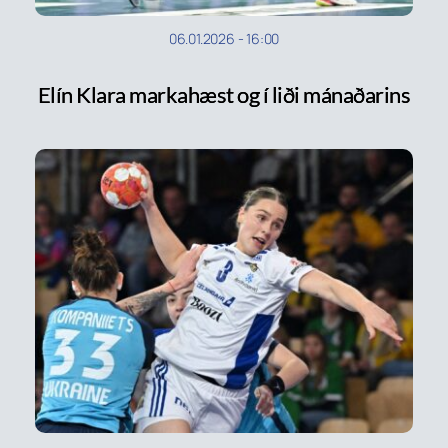
06.01.2026
-
16:00
Elín Klara markahæst og í liði mánaðarins