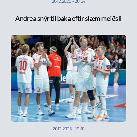
26.12.2025
-
20:54
Andrea snýr til baka eftir slæm meiðsli
20.12.2025
-
19:10