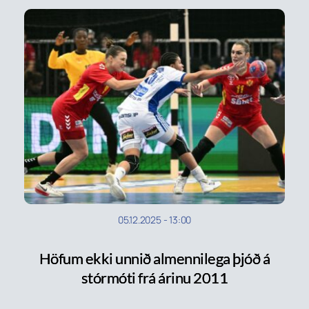
05.12.2025
-
13:00
Höfum ekki unnið almennilega þjóð á
stórmóti frá árinu 2011