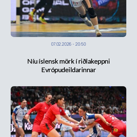
07.02.2026
-
20:50
Níu íslensk mörk í riðlakeppni
Evrópudeildarinnar