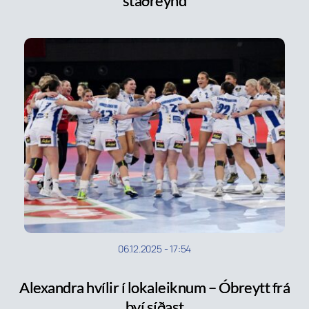
staðreynd
06.12.2025
-
17:54
Alexandra hvílir í lokaleiknum – Óbreytt frá
því síðast