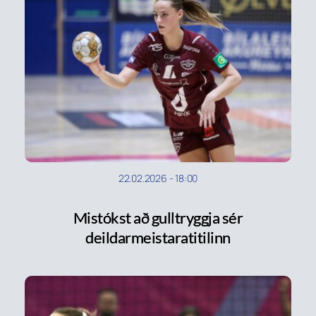
22.02.2026
-
18:00
Mistókst að gulltryggja sér
deildarmeistaratitilinn