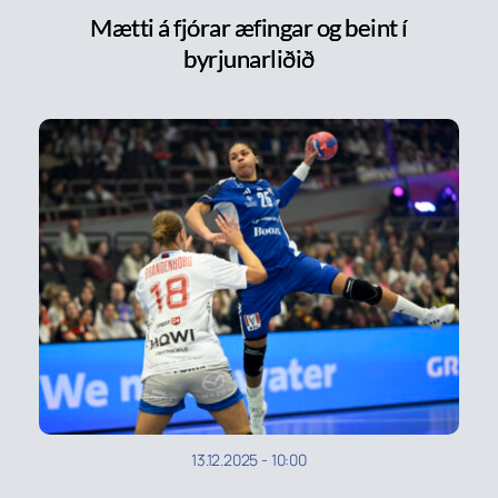
Mætti á fjórar æfingar og beint í
byrjunarliðið
13.12.2025
-
10:00