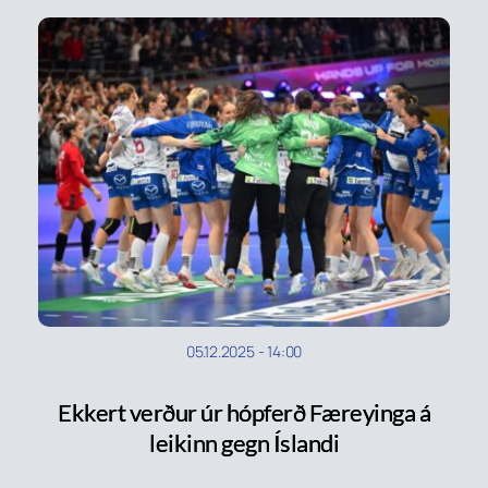
05.12.2025
-
14:00
Ekkert verður úr hópferð Færeyinga á
leikinn gegn Íslandi