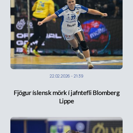
22.02.2026
-
21:39
Fjögur íslensk mörk í jafntefli Blomberg
Lippe