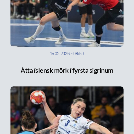
15.02.2026
-
08:50
Átta íslensk mörk í fyrsta sigrinum