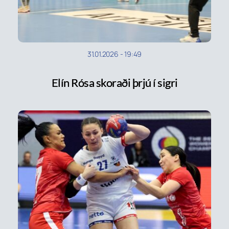
31.01.2026
-
19:49
Elín Rósa skoraði þrjú í sigri