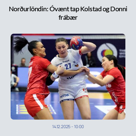
Norðurlöndin: Óvænt tap Kolstad og Donni
frábær
14.12.2025
-
10:00