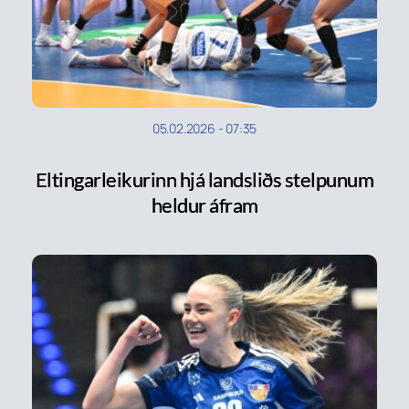
05.02.2026
-
07:35
Eltingarleikurinn hjá landsliðs stelpunum
heldur áfram