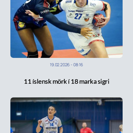
19.02.2026
-
08:16
11 íslensk mörk í 18 marka sigri