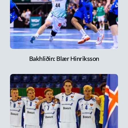
Bakhliðin: Blær Hinriksson