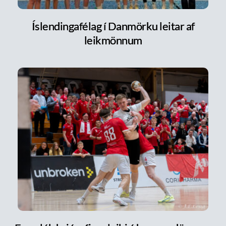
Íslendingafélag í Danmörku leitar af
leikmönnum