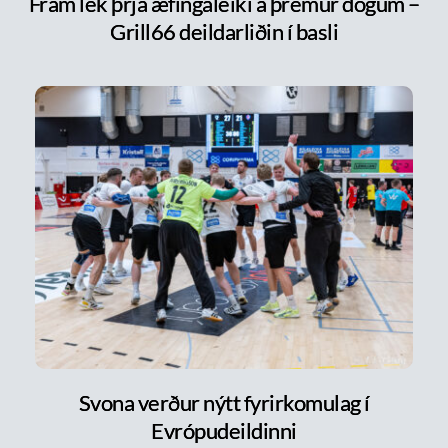
Fram lék þrjá æfingaleiki á þremur dögum –
Grill66 deildarliðin í basli
Svona verður nýtt fyrirkomulag í
Evrópudeildinni