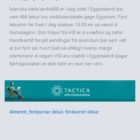
Íslenska karla landsliðið er í dag statt í Egyptalandi þar
sem liðið leikur tvo vináttulandsleiki gegn Egyptum. Fyrri
leikurinn fer fram í dag klukkan 13:00 en sá seinni á
föstudaginn. Stór hópur frá HSÍ er á svæðinu og hefur
Handkastið fengið sendingar frá lesendum þar sem velt
er því fyrir sér hvort það sé eðlilegt hversu margir
starfsmenn á vegum HSÍ eru staddir í Egyptalandi þegar
fjárhagsstaðan er ekki betri en raun ber vitni.
Almennt
,
Stelpurnar okkar
,
Strákarnir okkar