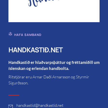
HAFA SAMBAND
HANDKASTIÐ.NET
Handkastið er hlaðvarpsþáttur og fréttamiðill um
íslenskan og erlendan handbolta.
Ritstjórar eru Arnar Daði Arnarsson og Styrmir
Sigurðsson.
handkastid
@handkastid.net