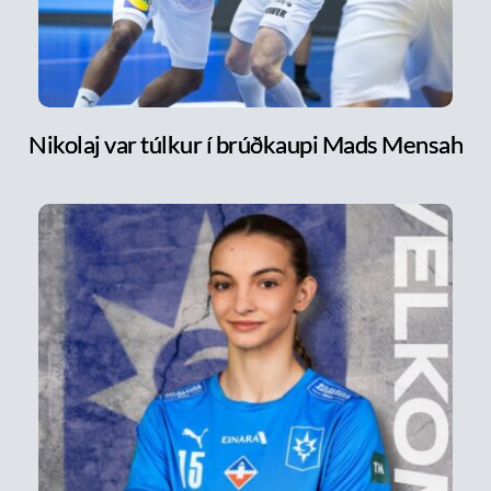
Nikolaj var túlkur í brúðkaupi Mads Mensah