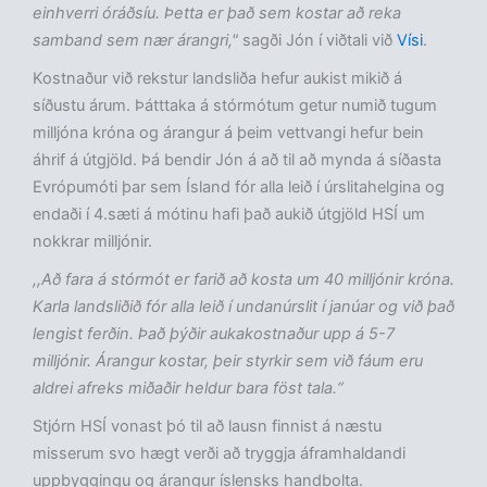
einhverri óráðsíu. Þetta er það sem kostar að reka
samband sem nær árangri,"
sagði Jón í viðtali við
Vísi
.
Kostnaður við rekstur landsliða hefur aukist mikið á
síðustu árum. Þátttaka á stórmótum getur numið tugum
milljóna króna og árangur á þeim vettvangi hefur bein
áhrif á útgjöld. Þá bendir Jón á að til að mynda á síðasta
Evrópumóti þar sem Ísland fór alla leið í úrslitahelgina og
endaði í 4.sæti á mótinu hafi það aukið útgjöld HSÍ um
nokkrar milljónir.
,,Að fara á stórmót er farið að kosta um 40 milljónir króna.
Karla landsliðið fór alla leið í undanúrslit í janúar og við það
lengist ferðin. Það þýðir aukakostnaður upp á 5-7
milljónir. Árangur kostar, þeir styrkir sem við fáum eru
aldrei afreks miðaðir heldur bara föst tala.“
Stjórn HSÍ vonast þó til að lausn finnist á næstu
misserum svo hægt verði að tryggja áframhaldandi
uppbyggingu og árangur íslensks handbolta.