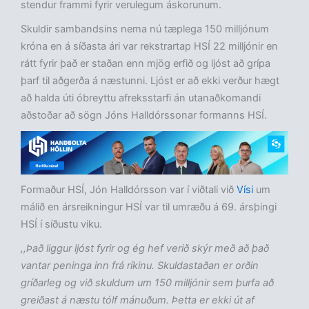
stendur frammi fyrir verulegum áskorunum.
Skuldir sambandsins nema nú tæplega 150 milljónum
króna en á síðasta ári var rekstrartap HSÍ 22 milljónir en
rátt fyrir það er staðan enn mjög erfið og ljóst að grípa
þarf til aðgerða á næstunni. Ljóst er að ekki verður hægt
að halda úti óbreyttu afreksstarfi án utanaðkomandi
aðstoðar að sögn Jóns Halldórssonar formanns HSÍ.
Formaður HSÍ, Jón Halldórsson var í viðtali við
Vísi
um
málið en ársreikningur HSÍ var til umræðu á 69. ársþingi
HSÍ í síðustu viku.
,,Það liggur ljóst fyrir og ég hef verið skýr með að það
vantar peninga inn frá ríkinu. Skuldastaðan er orðin
gríðarleg og við skuldum um 150 milljónir sem þurfa að
greiðast á næstu tólf mánuðum. Þetta er ekki út af