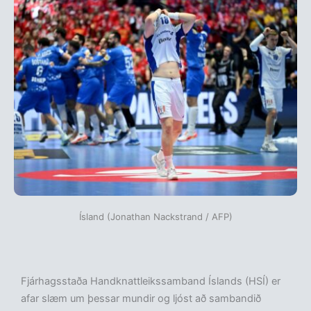
Ísland (Jonathan Nackstrand / AFP)
Fjárhagsstaða Handknattleikssamband Íslands (HSÍ) er
afar slæm um þessar mundir og ljóst að sambandið