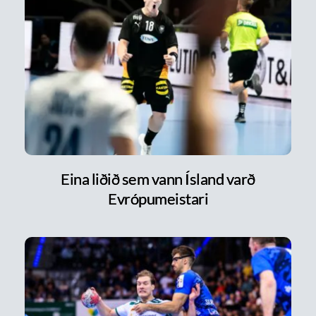
Eina liðið sem vann Ísland varð
Evrópumeistari