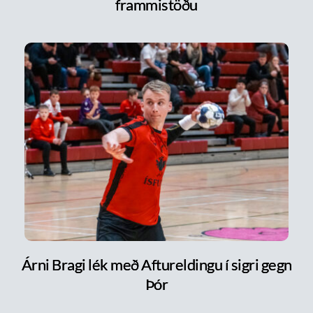
frammistöðu
Árni Bragi lék með Aftureldingu í sigri gegn
Þór