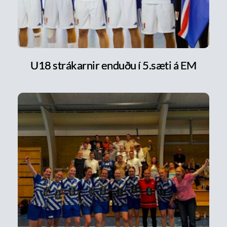
U18 strákarnir enduðu í 5.sæti á EM