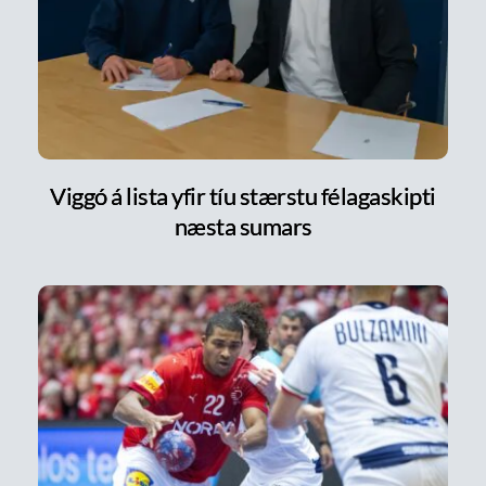
Viggó á lista yfir tíu stærstu félagaskipti
næsta sumars