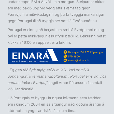
undankeppni EM á Ásvöllum á morgun. Stelpurnar okkar
eru með bakið upp við vegg eftir slæmt tap gegn
Færeyjum á miðvikudaginn og þurfa tveggja marka sigur
gegn Portúgal til að tryggja sér sæti á Evrópumótinu.
Portúgal er einnig að berjast um sæti á Evrópumótinu og
því er þetta mikilvægur leikur fyrir bæði lið. Leikurinn hefst
klukkan 16:00 en uppselt er á leikinn.
,,Ég geri ráð fyrir mjög erfiðum leik. Það er mikill
uppgangur í kvennahandboltanum í Portúgal eins og víða
annarsstaðar í Evrópu,"
sagði Arnar Pétursson í samtali
við Handkastið.
Lið Portúgals er byggt í kringum leikmenn sem fæddar
eru í kringum 2004 en sá árgangur náði góðum árangri á
stórmótum yngri landsliða á sínum tíma.