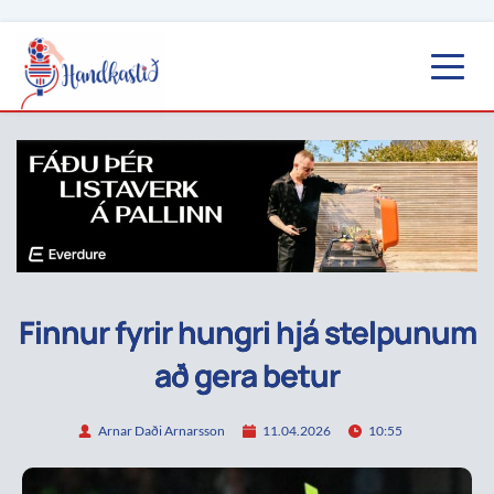
Finnur fyrir hungri hjá stelpunum
að gera betur
Arnar Daði Arnarsson
11.04.2026
10:55