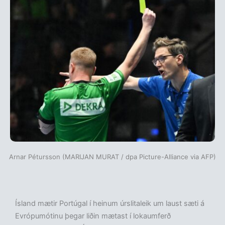
Arnar Pétursson (MARIJAN MURAT / dpa Picture-Alliance via AFP)
Ísland mætir Portúgal í heinum úrslitaleik um laust sæti á
Evrópumótinu þegar liðin mætast í lokaumferð