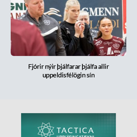
Fjórir nýir þjálfarar þjálfa allir
uppeldisfélögin sín