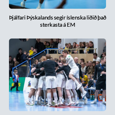
Þjálfari Þýskalands segir íslenska liðið það
sterkasta á EM