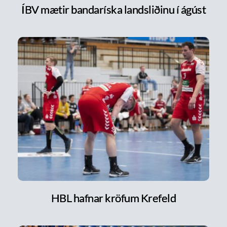
ÍBV mætir bandaríska landsliðinu í ágúst
HBL hafnar kröfum Krefeld