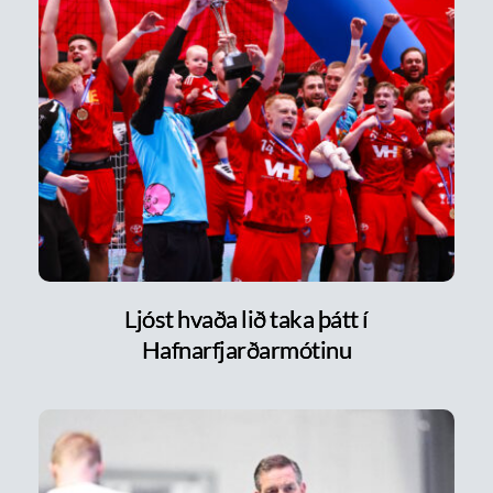
Ljóst hvaða lið taka þátt í
Hafnarfjarðarmótinu