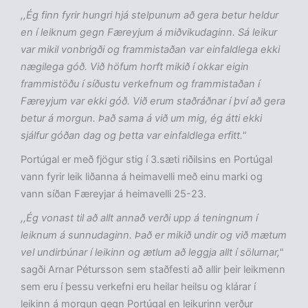
,,Ég finn fyrir hungri hjá stelpunum að gera betur heldur
en í leiknum gegn Færeyjum á miðvikudaginn. Sá leikur
var mikil vonbrigði og frammistaðan var einfaldlega ekki
nægilega góð. Við höfum horft mikið í okkar eigin
frammistöðu í síðustu verkefnum og frammistaðan í
Færeyjum var ekki góð. Við erum staðráðnar í því að gera
betur á morgun. Það sama á við um mig, ég átti ekki
sjálfur góðan dag og þetta var einfaldlega erfitt."
Portúgal er með fjögur stig í 3.sæti riðilsins en Portúgal
vann fyrir leik liðanna á heimavelli með einu marki og
vann síðan Færeyjar á heimavelli 25-23.
,,Ég vonast til að allt annað verði upp á teningnum í
leiknum á sunnudaginn. Það er mikið undir og við mætum
vel undirbúnar í leikinn og ætlum að leggja allt í sölurnar,"
sagði Arnar Pétursson sem staðfesti að allir þeir leikmenn
sem eru í þessu verkefni eru heilar heilsu og klárar í
leikinn á morgun gegn Portúgal en leikurinn verður