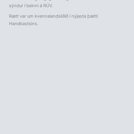
sýndur í beinni á RÚV.
Rætt var um kvennalandsliðið í nýjasta þætti
Handkastsins.