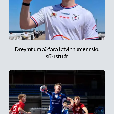
Dreymt um að fara í atvinnumennsku
síðustu ár