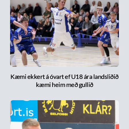
Kæmi ekkert á óvart ef U18 ára landsliðið
kæmi heim með gullið