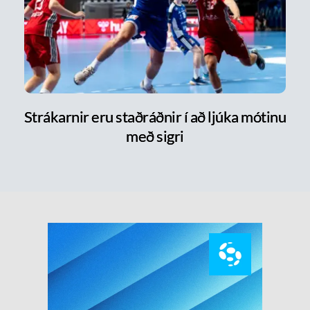
Strákarnir eru staðráðnir í að ljúka mótinu
með sigri