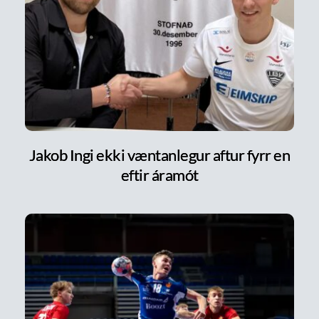
Jakob Ingi ekki væntanlegur aftur fyrr en
eftir áramót