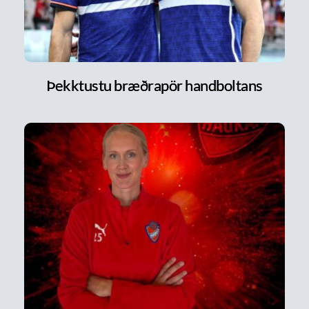
Þekktustu bræðrapör handboltans