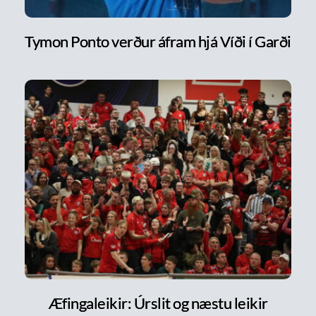
Tymon Ponto verður áfram hjá Víði í Garði
Æfingaleikir: Úrslit og næstu leikir