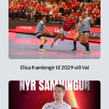
Elísa framlengir til 2029 við Val