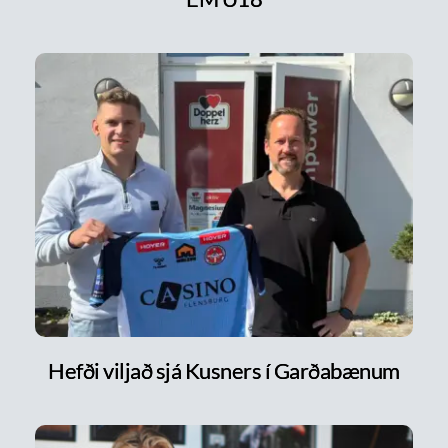
Hefði viljað sjá Kusners í Garðabænum