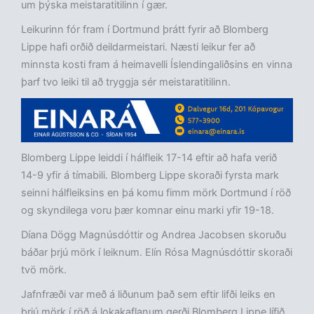
um þýska meistaratitilinn í gær.
Leikurinn fór fram í Dortmund þrátt fyrir að Blomberg
Lippe hafi orðið deildarmeistari. Næsti leikur fer að
minnsta kosti fram á heimavelli Íslendingaliðsins en vinna
þarf tvo leiki til að tryggja sér meistaratitilinn.
Blomberg Lippe leiddi í hálfleik 17-14 eftir að hafa verið
14-9 yfir á tímabili. Blomberg Lippe skoraði fyrsta mark
seinni hálfleiksins en þá komu fimm mörk Dortmund í röð
og skyndilega voru þær komnar einu marki yfir 19-18.
Díana Dögg Magnúsdóttir og Andrea Jacobsen skoruðu
báðar þrjú mörk í leiknum. Elín Rósa Magnúsdóttir skoraði
tvö mörk.
Jafnfræði var með á liðunum það sem eftir lifði leiks en
þrjú mörk í röð á lokakaflanum gerði Blomberg Lippe lífið