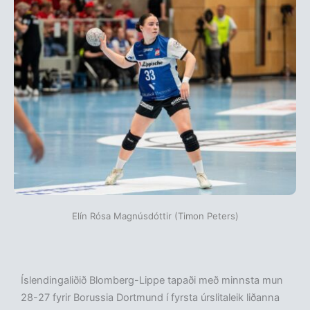
Elín Rósa Magnúsdóttir (Timon Peters)
Íslendingaliðið Blomberg-Lippe tapaði með minnsta mun
28-27 fyrir Borussia Dortmund í fyrsta úrslitaleik liðanna