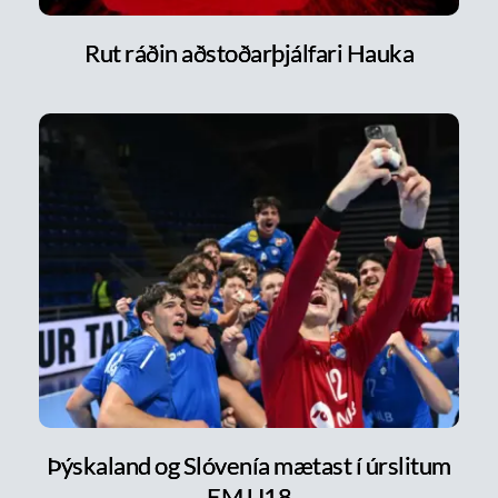
Rut ráðin aðstoðarþjálfari Hauka
Þýskaland og Slóvenía mætast í úrslitum
EM U18