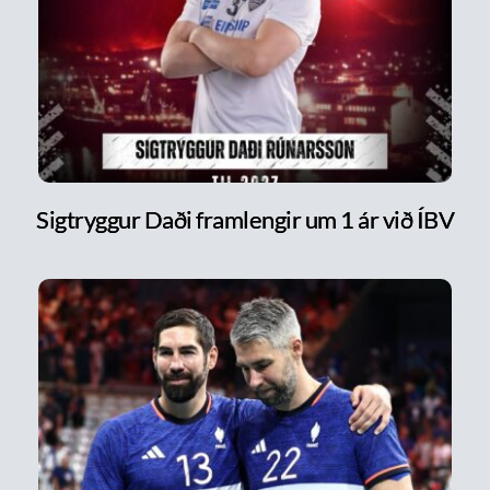
Sigtryggur Daði framlengir um 1 ár við ÍBV