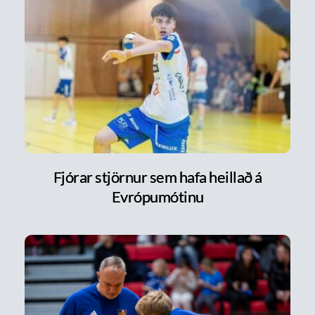
Fjórar stjörnur sem hafa heillað á
Evrópumótinu