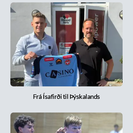
Frá Ísafirði til Þýskalands