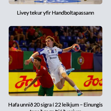
Livey tekur yfir Handboltapassann
Hafa unnið 20 sigra í 22 leikjum – Einungis