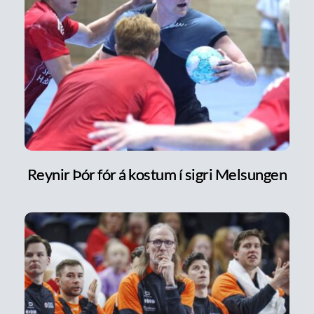
Reynir Þór fór á kostum í sigri Melsungen