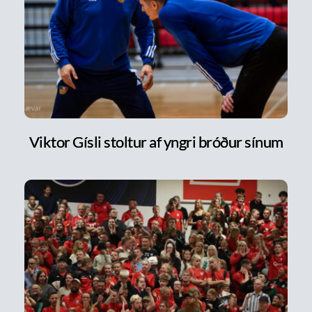
Viktor Gísli stoltur af yngri bróður sínum