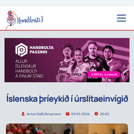
Íslenska þríeykið í úrslitaeinvígið
Arnar Daði Arnarsson
09.05.2026
20:02