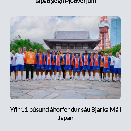
tapað gegn Þjóðverjum
Yfir 11 þúsund áhorfendur sáu Bjarka Má í
Japan