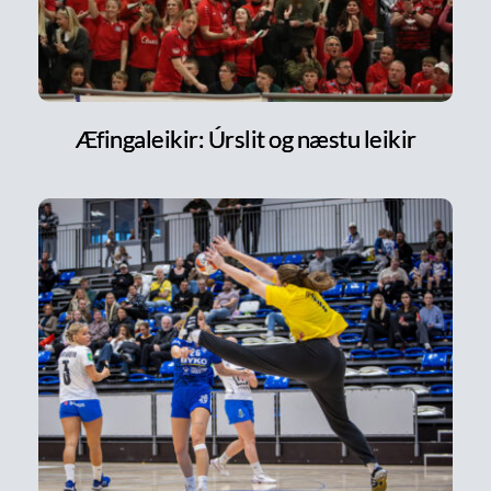
Æfingaleikir: Úrslit og næstu leikir