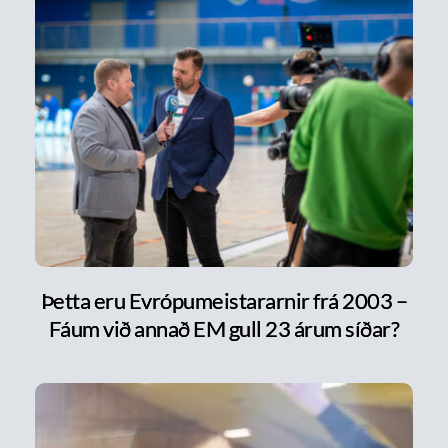
Þetta eru Evrópumeistararnir frá 2003 –
Fáum við annað EM gull 23 árum síðar?