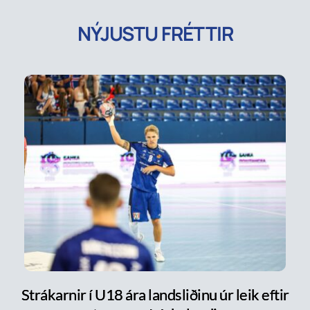
NÝJUSTU FRÉTTIR
Strákarnir í U18 ára landsliðinu úr leik eftir