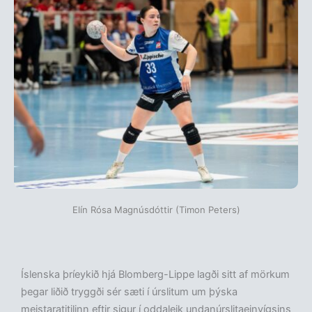
Elín Rósa Magnúsdóttir (Timon Peters)
Íslenska þríeykið hjá Blomberg-Lippe lagði sitt af mörkum
þegar liðið tryggði sér sæti í úrslitum um þýska
meistaratitilinn eftir sigur í oddaleik undanúrslitaeinvígsins