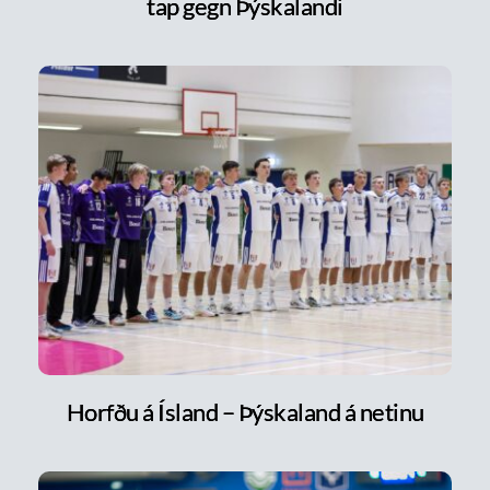
tap gegn Þýskalandi
Horfðu á Ísland – Þýskaland á netinu