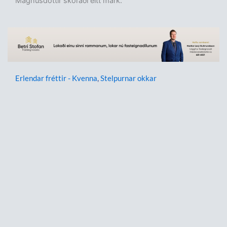
Magnúsdóttir skoraði eitt mark.
Erlendar fréttir - Kvenna
,
Stelpurnar okkar