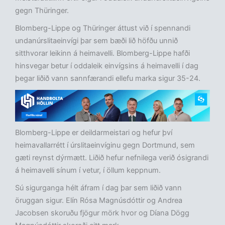
gegn Thüringer.
Blomberg-Lippe og Thüringer áttust við í spennandi
undanúrslitaeinvígi þar sem bæði lið höfðu unnið
sitthvorar leikinn á heimavelli. Blomberg-Lippe hafði
hinsvegar betur í oddaleik einvígsins á heimavelli í dag
þegar liðið vann sannfærandi ellefu marka sigur 35-24.
Blomberg-Lippe er deildarmeistari og hefur því
heimavallarrétt í úrslitaeinvíginu gegn Dortmund, sem
gæti reynst dýrmætt. Liðið hefur nefnilega verið ósigrandi
á heimavelli sínum í vetur, í öllum keppnum.
Sú sigurganga hélt áfram í dag þar sem liðið vann
öruggan sigur. Elín Rósa Magnúsdóttir og Andrea
Jacobsen skoruðu fjögur mörk hvor og Díana Dögg