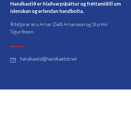
Handkastið er hlaðvarpsþáttur og fréttamiðill um
íslenskan og erlendan handbolta.
Ritstjórar eru Arnar Daði Arnarsson og Styrmir
Sigurðsson.
handkastid
@handkastid.net