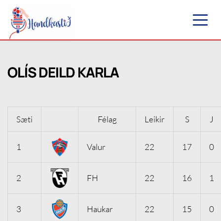
OLÍS DEILD KARLA
Sæti
Félag
Leikir
S
J
1
Valur
22
17
0
2
FH
22
16
1
3
Haukar
22
15
0