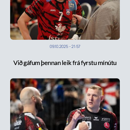
09.10.2025
-
21:57
Við gáfum þennan leik frá fyrstu mínútu