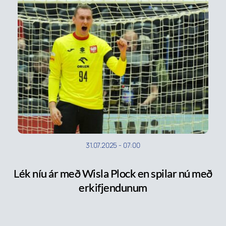
31.07.2025
-
07:00
Lék níu ár með Wisla Plock en spilar nú með
erkifjendunum