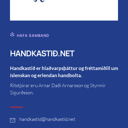
HAFA SAMBAND
HANDKASTIÐ.NET
Handkastið er hlaðvarpsþáttur og fréttamiðill um
íslenskan og erlendan handbolta.
Ritstjórar eru Arnar Daði Arnarsson og Styrmir
Sigurðsson.
handkastid
@handkastid.net