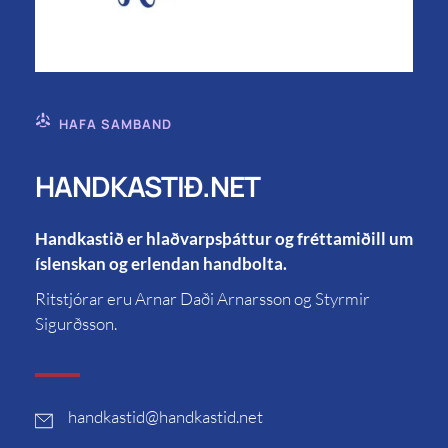
HAFA SAMBAND
HANDKASTIÐ.NET
Handkastið er hlaðvarpsþáttur og fréttamiðill um
íslenskan og erlendan handbolta.
Ritstjórar eru Arnar Daði Arnarsson og Styrmir
Sigurðsson.
handkastid
@handkastid.net