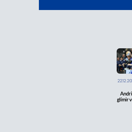
22.12.2
Andri
glímir v