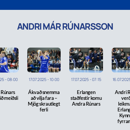
ANDRI MÁR RÚNARSSON
025
-
08:00
17.07.2025
-
10:00
17.07.2025
-
07:15
16.07.202
 Rúnars
Ákvað snemma
Erlangen
Andri 
ið meiðsli
að vilja fara –
staðfestir komu
ver
Mjög skrautlegt
Andra Rúnars
leikm
ferli
Erlan
Kynnt
fyrra