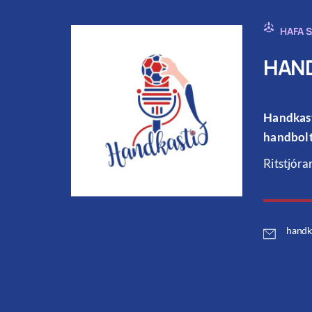
HAFA 
HAND
Handkast
handbolt
Ritstjóra
handk