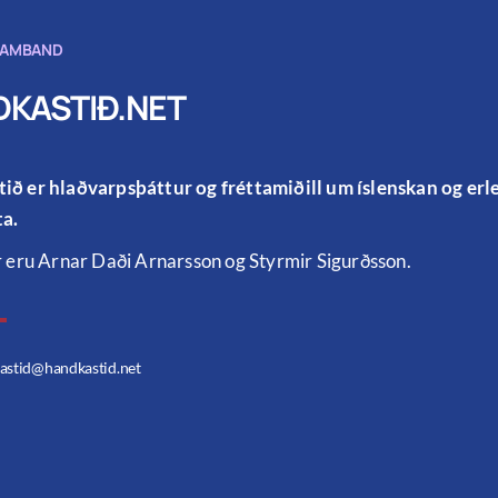
SAMBAND
KASTIÐ.NET
ið er hlaðvarpsþáttur og fréttamiðill um íslenskan og er
a.
r eru Arnar Daði Arnarsson og Styrmir Sigurðsson.
astid
@handkastid.net