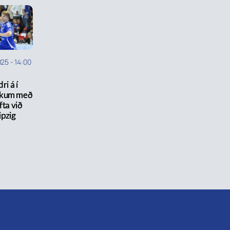
025
-
14:00
ri á í
eikum með
fta við
ipzig