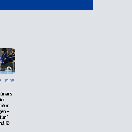
5
-
19:06
Rúnars
ður
aður
gen –
ur í
málið