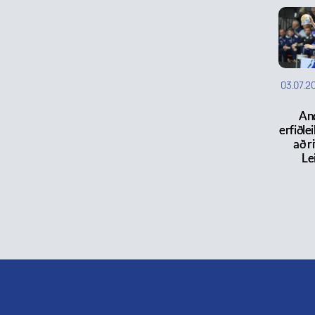
03.07.2
And
erfiðl
að ri
Le