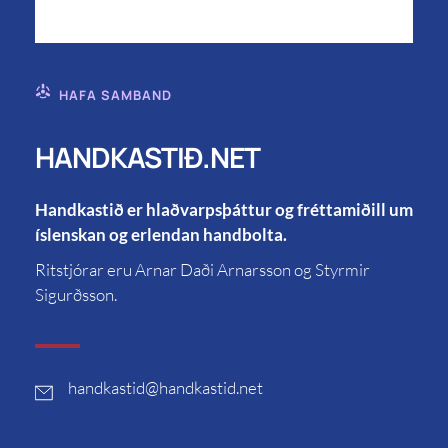
HAFA SAMBAND
HANDKASTIÐ.NET
Handkastið er hlaðvarpsþáttur og fréttamiðill um
íslenskan og erlendan handbolta.
Ritstjórar eru Arnar Daði Arnarsson og Styrmir
Sigurðsson.
handkastid
@handkastid.net