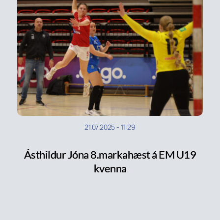
21.07.2025
-
11:29
Ásthildur Jóna 8.markahæst á EM U19
kvenna