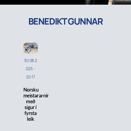
BENEDIKT GUNNAR
30.08.2
025
-
20:17
Norsku
meistararnir
með
sigur í
fyrsta
leik