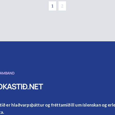
1
2
SAMBAND
KASTIÐ.NET
ið er hlaðvarpsþáttur og fréttamiðill um íslenskan og er
a.