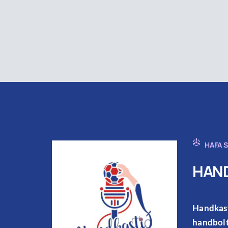
HAFA 
HAND
Handkast
handbolt