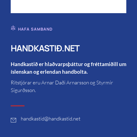
HAFA SAMBAND
HANDKASTIÐ.NET
Handkastið er hlaðvarpsþáttur og fréttamiðill um
íslenskan og erlendan handbolta.
Ritstjórar eru Arnar Daði Arnarsson og Styrmir
Sigurðsson.
handkastid
@handkastid.net