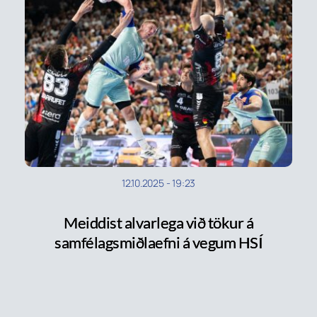
12.10.2025
-
19:23
Meiddist alvarlega við tökur á
samfélagsmiðlaefni á vegum HSÍ