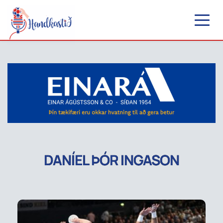
DANÍEL ÞÓR INGASON