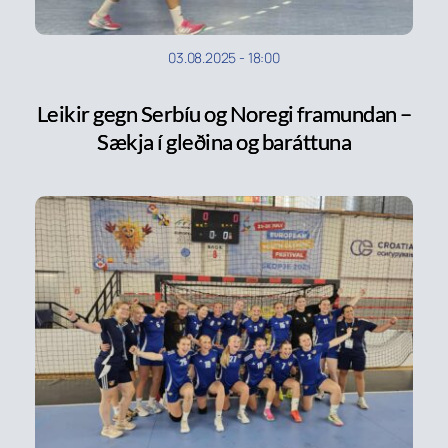
03.08.2025
-
18:00
Leikir gegn Serbíu og Noregi framundan –
Sækja í gleðina og baráttuna