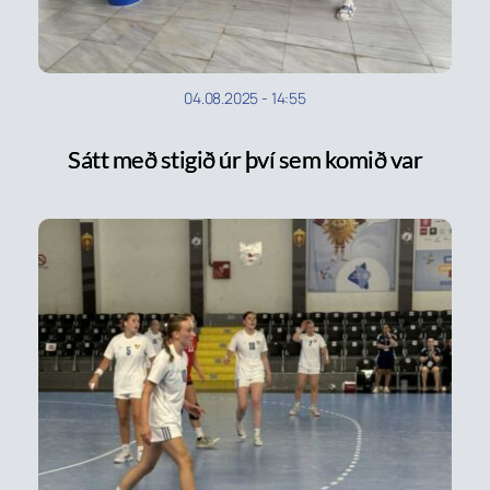
04.08.2025
-
14:55
Sátt með stigið úr því sem komið var