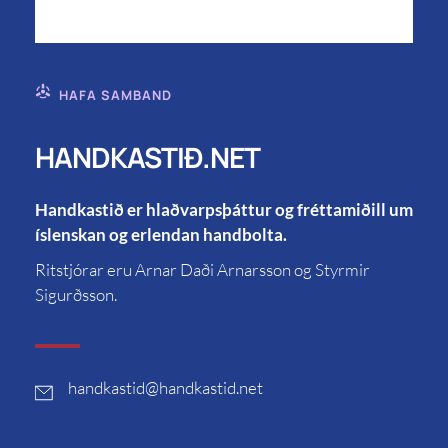
HAFA SAMBAND
HANDKASTIÐ.NET
Handkastið er hlaðvarpsþáttur og fréttamiðill um
íslenskan og erlendan handbolta.
Ritstjórar eru Arnar Daði Arnarsson og Styrmir
Sigurðsson.
handkastid
@handkastid.net