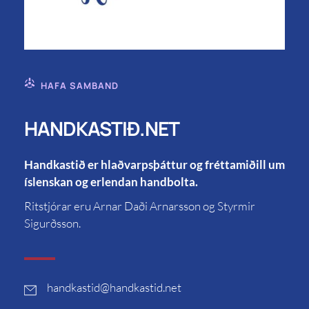
HAFA SAMBAND
HANDKASTIÐ.NET
Handkastið er hlaðvarpsþáttur og fréttamiðill um
íslenskan og erlendan handbolta.
Ritstjórar eru Arnar Daði Arnarsson og Styrmir
Sigurðsson.
handkastid
@handkastid.net