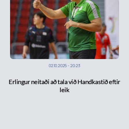
02.10.2025
-
20:23
Erlingur neitaði að tala við Handkastið eftir
leik