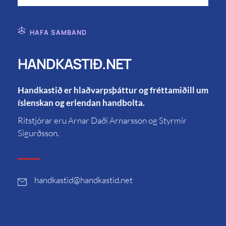
HAFA SAMBAND
HANDKASTIÐ.NET
Handkastið er hlaðvarpsþáttur og fréttamiðill um
íslenskan og erlendan handbolta.
Ritstjórar eru Arnar Daði Arnarsson og Styrmir
Sigurðsson.
handkastid
@handkastid.net