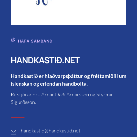
HAFA SAMBAND
HANDKASTIÐ.NET
Handkastið er hlaðvarpsþáttur og fréttamiðill um
íslenskan og erlendan handbolta.
Ritstjórar eru Arnar Daði Arnarsson og Styrmir
Sigurðsson.
handkastid
@handkastid.net