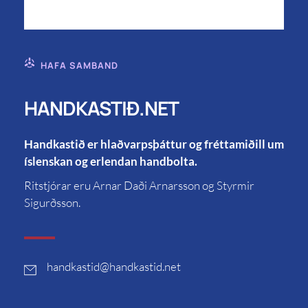
HAFA SAMBAND
HANDKASTIÐ.NET
Handkastið er hlaðvarpsþáttur og fréttamiðill um
íslenskan og erlendan handbolta.
Ritstjórar eru Arnar Daði Arnarsson og Styrmir
Sigurðsson.
handkastid
@handkastid.net