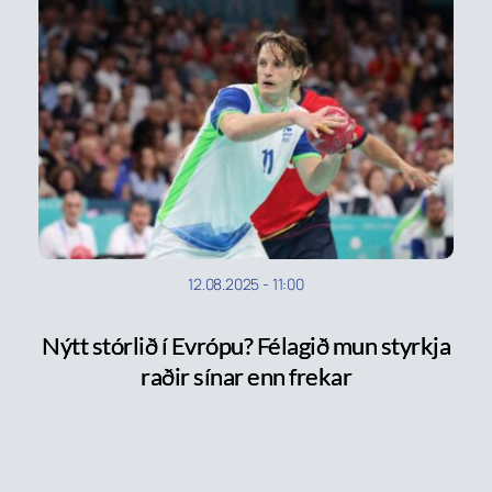
12.08.2025
-
11:00
Nýtt stórlið í Evrópu? Félagið mun styrkja
raðir sínar enn frekar