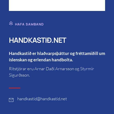
HAFA SAMBAND
HANDKASTIÐ.NET
Handkastið er hlaðvarpsþáttur og fréttamiðill um
íslenskan og erlendan handbolta.
Ritstjórar eru Arnar Daði Arnarsson og Styrmir
Sigurðsson.
handkastid
@handkastid.net