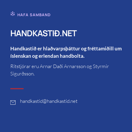
HAFA SAMBAND
HANDKASTIÐ.NET
Handkastið er hlaðvarpsþáttur og fréttamiðill um
íslenskan og erlendan handbolta.
Ritstjórar eru Arnar Daði Arnarsson og Styrmir
Sigurðsson.
handkastid
@handkastid.net