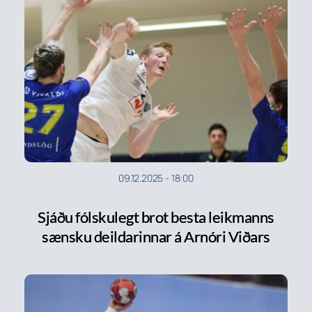
09.12.2025
-
18:00
Sjáðu fólskulegt brot besta leikmanns
sænsku deildarinnar á Arnóri Viðars