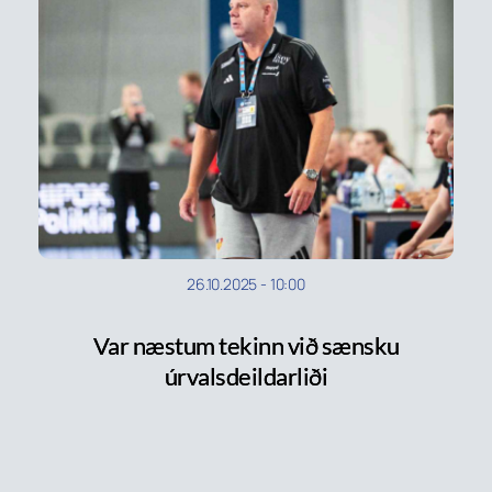
26.10.2025
-
10:00
Var næstum tekinn við sænsku
úrvalsdeildarliði