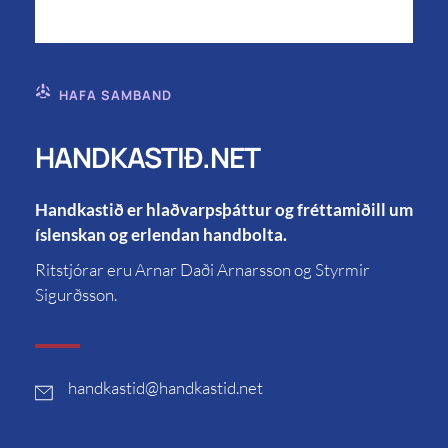
HAFA SAMBAND
HANDKASTIÐ.NET
Handkastið er hlaðvarpsþáttur og fréttamiðill um
íslenskan og erlendan handbolta.
Ritstjórar eru Arnar Daði Arnarsson og Styrmir
Sigurðsson.
handkastid
@handkastid.net