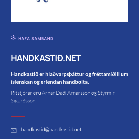
HAFA SAMBAND
HANDKASTIÐ.NET
Handkastið er hlaðvarpsþáttur og fréttamiðill um
íslenskan og erlendan handbolta.
Ritstjórar eru Arnar Daði Arnarsson og Styrmir
Sigurðsson.
handkastid
@handkastid.net