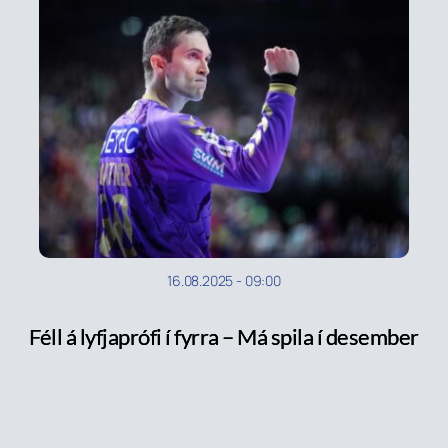
16.08.2025
-
09:00
Féll á lyfjaprófi í fyrra – Má spila í desember