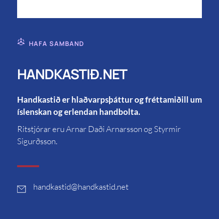
HAFA SAMBAND
HANDKASTIÐ.NET
Handkastið er hlaðvarpsþáttur og fréttamiðill um
íslenskan og erlendan handbolta.
Ritstjórar eru Arnar Daði Arnarsson og Styrmir
Sigurðsson.
handkastid
@handkastid.net