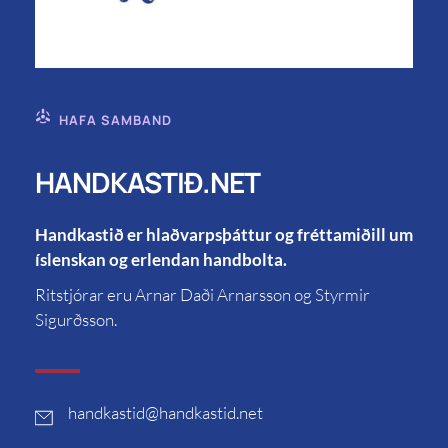
HAFA SAMBAND
HANDKASTIÐ.NET
Handkastið er hlaðvarpsþáttur og fréttamiðill um
íslenskan og erlendan handbolta.
Ritstjórar eru Arnar Daði Arnarsson og Styrmir
Sigurðsson.
handkastid
@handkastid.net