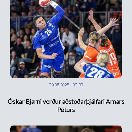
29.08.2025
-
09:00
Óskar Bjarni verður aðstoðarþjálfari Arnars
Péturs