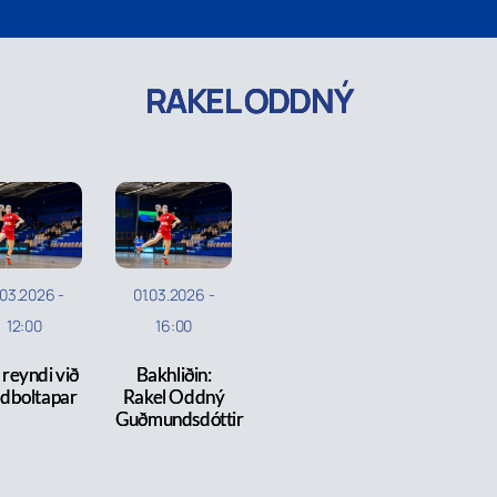
RAKEL ODDNÝ
.03.2026
-
01.03.2026
-
12:00
16:00
 reyndi við
Bakhliðin:
dboltapar
Rakel Oddný
Guðmundsdóttir