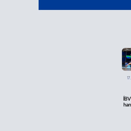
17
ÍBV
han