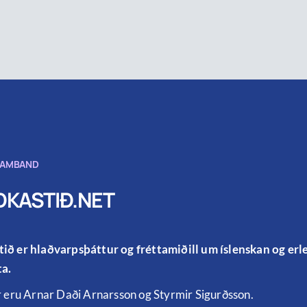
SAMBAND
KASTIÐ.NET
ið er hlaðvarpsþáttur og fréttamiðill um íslenskan og er
a.
r eru Arnar Daði Arnarsson og Styrmir Sigurðsson.