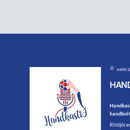
HAFA 
HAND
Handkast
handbolt
Ritstjóra