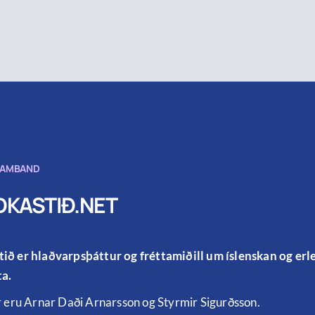
SAMBAND
KASTIÐ.NET
ið er hlaðvarpsþáttur og fréttamiðill um íslenskan og er
a.
r eru Arnar Daði Arnarsson og Styrmir Sigurðsson.