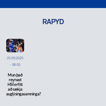
RAPYD
20.09.2025
-
08:00
Mun það
reynast
HSÍ erfitt
að sækja
auglýsingasamninga?