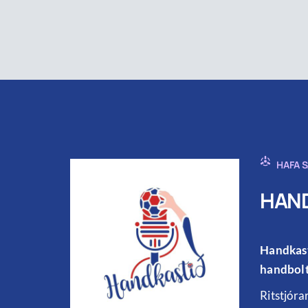
HAFA 
HAND
Handkast
handbolt
Ritstjóra