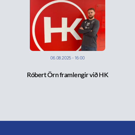
06.08.2025
-
16:00
Róbert Örn framlengir við HK