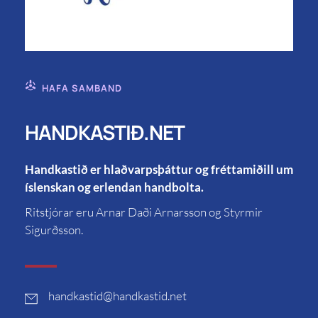
HAFA SAMBAND
HANDKASTIÐ.NET
Handkastið er hlaðvarpsþáttur og fréttamiðill um
íslenskan og erlendan handbolta.
Ritstjórar eru Arnar Daði Arnarsson og Styrmir
Sigurðsson.
handkastid
@handkastid.net