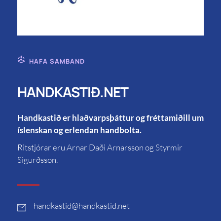
HAFA SAMBAND
HANDKASTIÐ.NET
Handkastið er hlaðvarpsþáttur og fréttamiðill um
íslenskan og erlendan handbolta.
Ritstjórar eru Arnar Daði Arnarsson og Styrmir
Sigurðsson.
handkastid
@handkastid.net