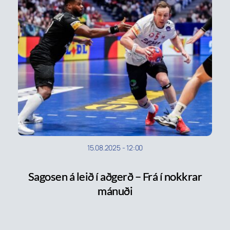
15.08.2025
-
12:00
Sagosen á leið í aðgerð – Frá í nokkrar
mánuði