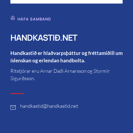
HAFA SAMBAND
HANDKASTIÐ.NET
Handkastið er hlaðvarpsþáttur og fréttamiðill um
íslenskan og erlendan handbolta.
Ritstjórar eru Arnar Daði Arnarsson og Styrmir
Sigurðsson.
handkastid
@handkastid.net