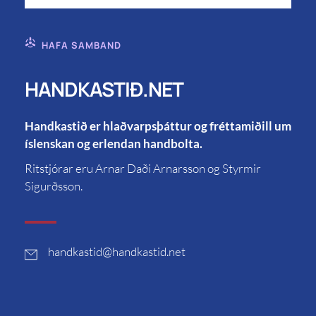
HAFA SAMBAND
HANDKASTIÐ.NET
Handkastið er hlaðvarpsþáttur og fréttamiðill um
íslenskan og erlendan handbolta.
Ritstjórar eru Arnar Daði Arnarsson og Styrmir
Sigurðsson.
handkastid
@handkastid.net