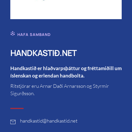
HAFA SAMBAND
HANDKASTIÐ.NET
Handkastið er hlaðvarpsþáttur og fréttamiðill um
íslenskan og erlendan handbolta.
Ritstjórar eru Arnar Daði Arnarsson og Styrmir
Sigurðsson.
handkastid
@handkastid.net