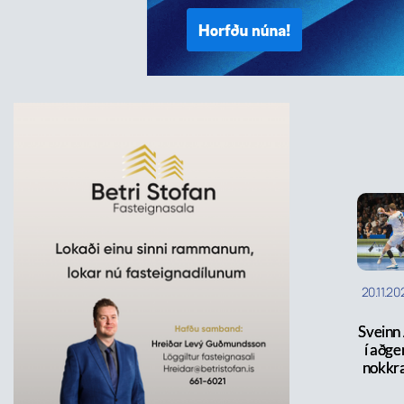
20.11.20
Sveinn 
í aðger
nokkr