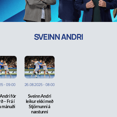
SVEINN ANDRI
25
-
09:00
26.08.2025
-
08:00
Andri fór
Sveinn Andri
ð – Frá í
leikur ekki með
a mánuði
Stjörnunni á
næstunni