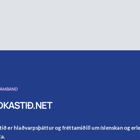
SAMBAND
KASTIÐ.NET
ið er hlaðvarpsþáttur og fréttamiðill um íslenskan og er
a.