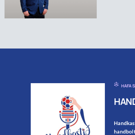
HAFA 
HAND
Handkast
handbolt