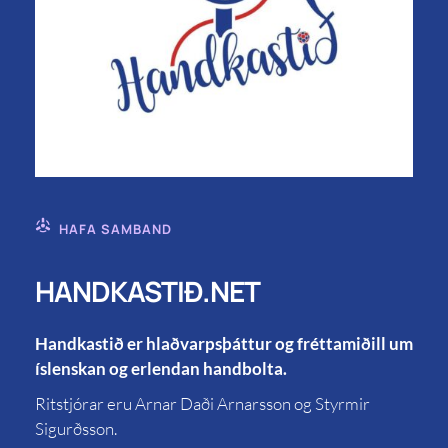
HAFA SAMBAND
HANDKASTIÐ.NET
Handkastið er hlaðvarpsþáttur og fréttamiðill um
íslenskan og erlendan handbolta.
Ritstjórar eru Arnar Daði Arnarsson og Styrmir
Sigurðsson.