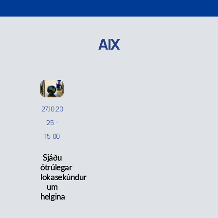
AIX
27.10.20
25
-
15:00
Sjáðu
ótrúlegar
lokasekúndur
um
helgina