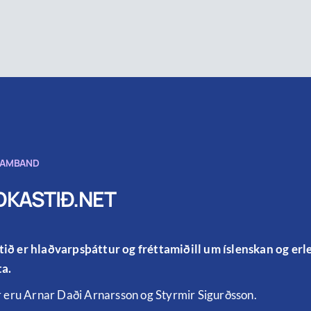
SAMBAND
KASTIÐ.NET
ið er hlaðvarpsþáttur og fréttamiðill um íslenskan og er
a.
r eru Arnar Daði Arnarsson og Styrmir Sigurðsson.