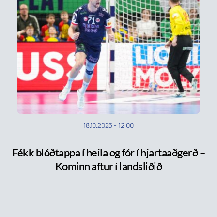
18.10.2025
-
12:00
Fékk blóð­tappa í heila og fór í hjarta­að­gerð –
Kominn aftur í landsliðið