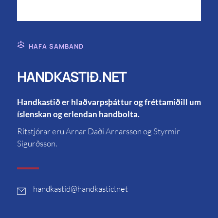
HAFA SAMBAND
HANDKASTIÐ.NET
Handkastið er hlaðvarpsþáttur og fréttamiðill um
íslenskan og erlendan handbolta.
Ritstjórar eru Arnar Daði Arnarsson og Styrmir
Sigurðsson.
handkastid
@handkastid.net