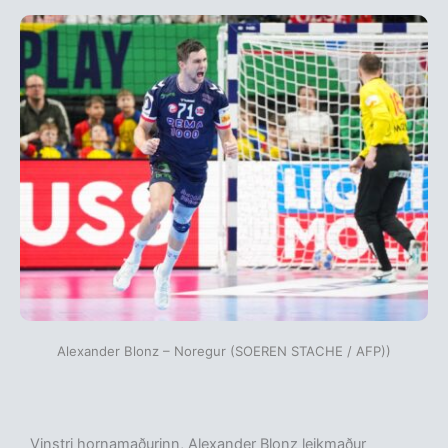
Alexander Blonz – Noregur (SOEREN STACHE / AFP))
Vinstri hornamaðurinn, Alexander Blonz leikmaður