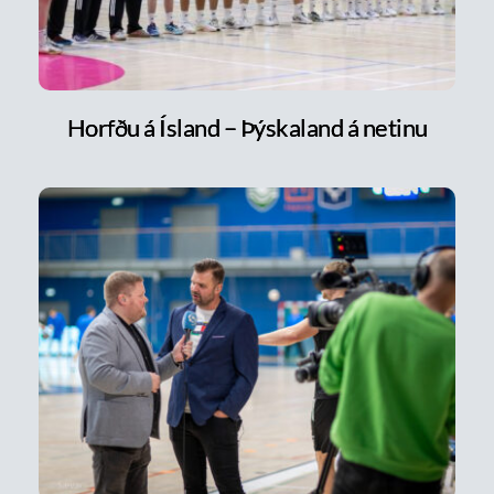
Horfðu á Ísland – Þýskaland á netinu