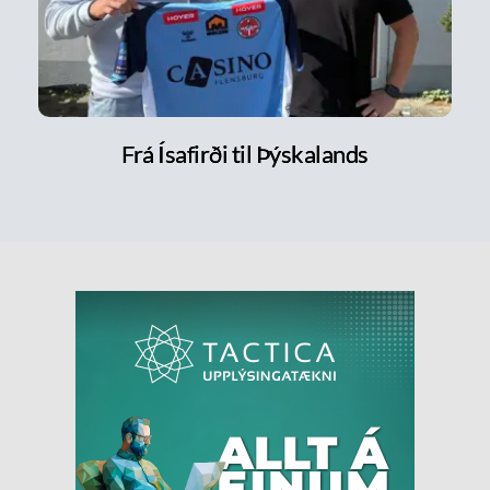
Frá Ísafirði til Þýskalands