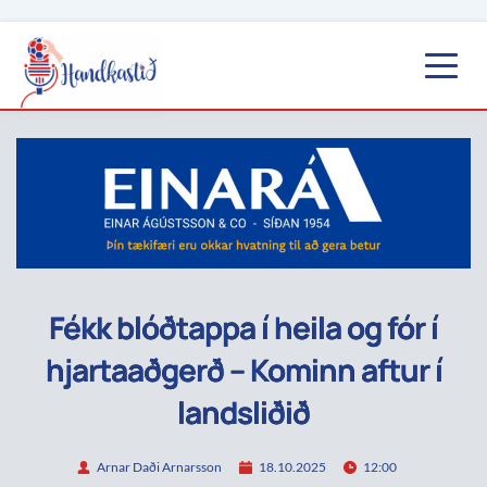
Fékk blóð­tappa í heila og fór í
hjarta­að­gerð – Kominn aftur í
landsliðið
Arnar Daði Arnarsson
18.10.2025
12:00