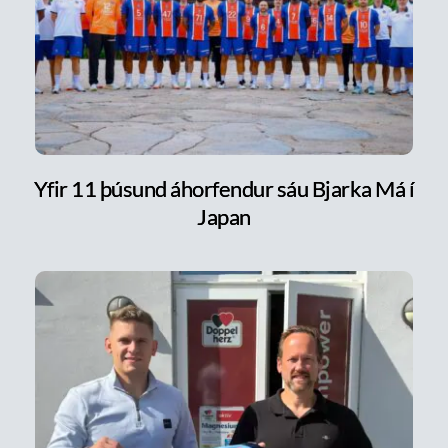
Yfir 11 þúsund áhorfendur sáu Bjarka Má í
Japan