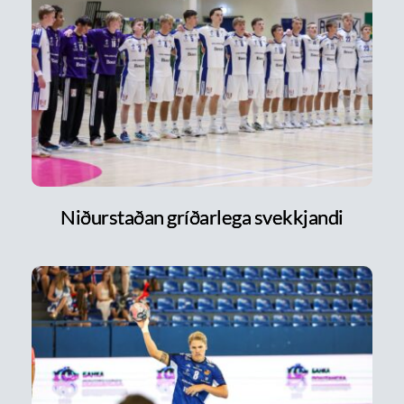
Niðurstaðan gríðarlega svekkjandi