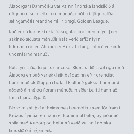
Álaborgar í Danmörku var valinn í norska landsliðið á
dögunum sem leikur um mánaðarmótin í fjögurraliða
æfingamóti í Þrándheimi í Noregi, Golden League.
Það er nú kannski ekki frásögufærandi nema fyrir þær
sakir að síðustu mánuðir hafa verið erfiðir fyrir
leikmanninn en Alexander Blonz hefur glímt við veikindi
undanfarna mánuði.
Rétt fyrir síðustu jól fór hnéskel Blonz úr liði á æfingu með
Álaborg en það var ekki allt því daginn eftir greindist
hann með blóðtappa í heila. Í kjölfarið gekkst hann undir
aðgerð á hné og fjórum mánuðum síðar þurfti hann að
fara í hjartaaðgerð.
Blonz missti því af heimsmeistaramótinu sem fór fram í
Króatíu í janúar en hann er kominn til baka, byrjaður að
spila með Álaborg og hefur nú verið valinn í norska
landsliðið á nýjan leik.