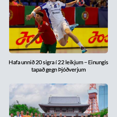
Hafa unnið 20 sigra í 22 leikjum – Einungis
tapað gegn Þjóðverjum