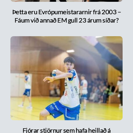
Þetta eru Evrópumeistararnir frá 2003 –
Fáum við annað EM gull 23 árum síðar?
Fjórar stjörnur sem hafa heillað á