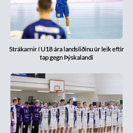
Strákarnir í U18 ára landsliðinu úr leik eftir
tap gegn Þýskalandi