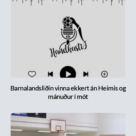
Barnalandsliðin vinna ekkert án Heimis og
mánuður í mót