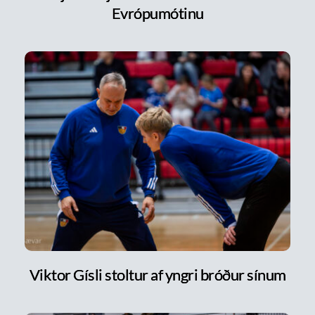
Evrópumótinu
Viktor Gísli stoltur af yngri bróður sínum