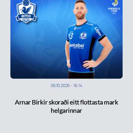
06.10.2025
-
16:14
Arnar Birkir skoraði eitt flottasta mark
helgarinnar