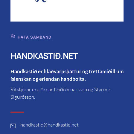
HAFA SAMBAND
HANDKASTIÐ.NET
Handkastið er hlaðvarpsþáttur og fréttamiðill um
íslenskan og erlendan handbolta.
Ritstjórar eru Arnar Daði Arnarsson og Styrmir
Sigurðsson.
handkastid
@handkastid.net