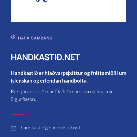
HAFA SAMBAND
HANDKASTIÐ.NET
Handkastið er hlaðvarpsþáttur og fréttamiðill um
íslenskan og erlendan handbolta.
Ritstjórar eru Arnar Daði Arnarsson og Styrmir
Sigurðsson.
handkastid
@handkastid.net