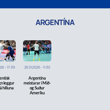
ARGENTÍNA
026
-
17:39
25.01.2026
-
11:30
entísk
Argentína
n leggur
meistarar í Mið-
á hilluna
og Suður
Ameríku