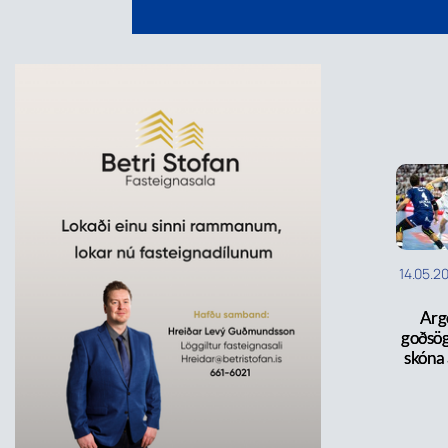
14.05.2
Arg
goðsög
skóna 