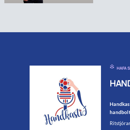
HAFA 
HAND
Handkast
handbolt
Ritstjóra