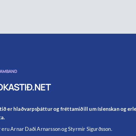
SAMBAND
KASTIÐ.NET
ið er hlaðvarpsþáttur og fréttamiðill um íslenskan og er
a.
r eru Arnar Daði Arnarsson og Styrmir Sigurðsson.