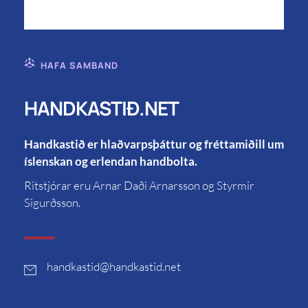
HAFA SAMBAND
HANDKASTIÐ.NET
Handkastið er hlaðvarpsþáttur og fréttamiðill um
íslenskan og erlendan handbolta.
Ritstjórar eru Arnar Daði Arnarsson og Styrmir
Sigurðsson.
handkastid
@handkastid.net