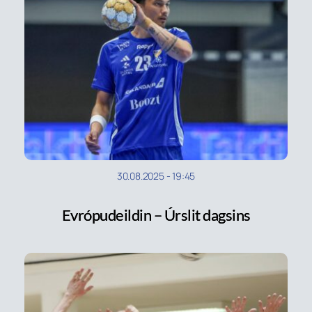
30.08.2025
-
19:45
Evrópudeildin – Úrslit dagsins