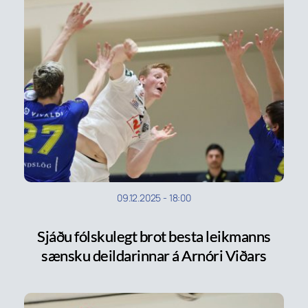
09.12.2025
-
18:00
Sjáðu fólskulegt brot besta leikmanns
sænsku deildarinnar á Arnóri Viðars