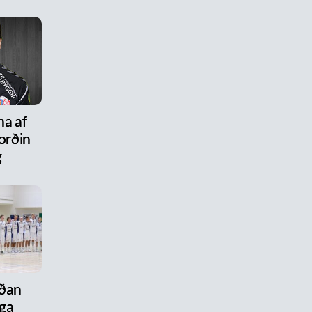
na af
ýorðin
g
aðan
ega