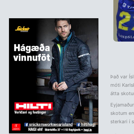
Það var Ís
móti Karls
átta skotu
Eyjamaðuri
skotum en 
sterkari í