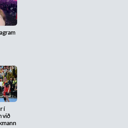
tagram
 í
 við
ikmann