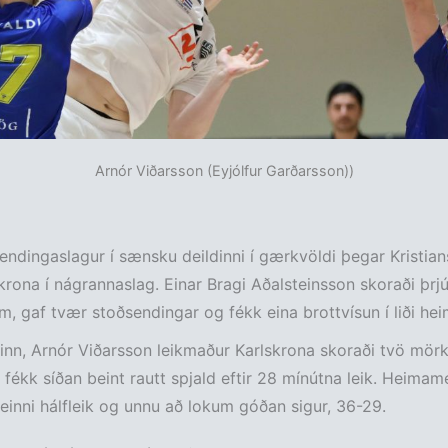
Arnór Viðarsson (Eyjólfur Garðarsson))
lendingaslagur í sænsku deildinni í gærkvöldi þegar Kristian
krona í nágrannaslag. Einar Bragi Aðalsteinsson skoraði þrj
m, gaf tvær stoðsendingar og fékk eina brottvísun í liði h
nn, Arnór Viðarsson leikmaður Karlskrona skoraði tvö mör
fékk síðan beint rautt spjald eftir 28 mínútna leik. Heima
 seinni hálfleik og unnu að lokum góðan sigur, 36-29.