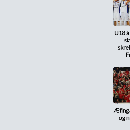
U18 ár
s
skre
F
Æfinga
og n