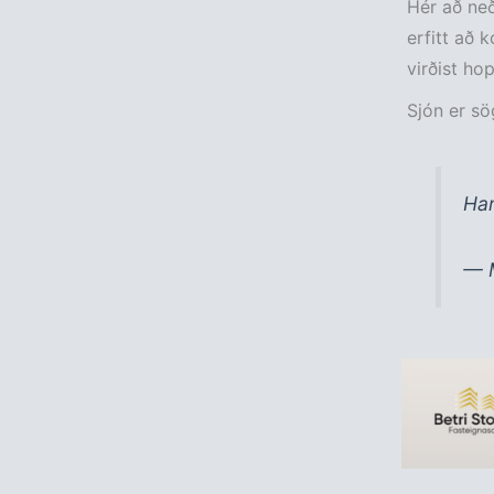
Hér að neð
erfitt að 
virðist hop
Sjón er sög
Han
— M