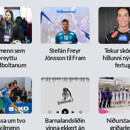
 menn sem
Stefán Freyr
Tekur skó
breyttu
Jónsson til Fram
hillunni n
dboltanum
fertu
ssa um tvo
Barnalandsliðin
Niðurst
ykilmenn
vinna ekkert án
gríðarl