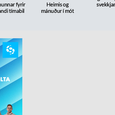
nunnar fyrir
Heimis og
svekkja
ndi tímabil
mánuður í mót