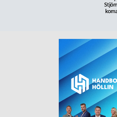
Stjör
koma