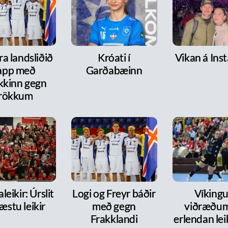
a landsliðið
Króati í
Vikan á Ins
lapp með
Garðabæinn
kkinn gegn
rökkum
leikir: Úrslit
Logi og Freyr báðir
Víkingur
æstu leikir
með gegn
viðræðum
Frakklandi
erlendan le