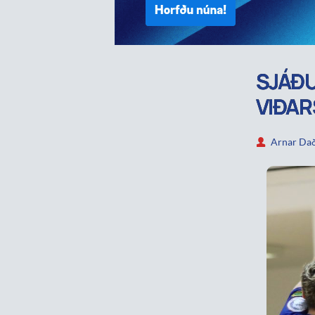
SJÁÐ
VIÐAR
Arnar Dað