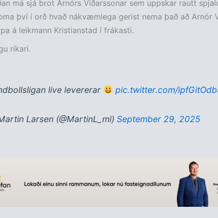
an má sjá brot Arnórs Viðarssonar sem uppskar rautt spjal
koma því í orð hvað nákvæmlega gerist nema það að Arnór 
pa á leikmann Kristianstad í frákasti.
u ríkari.
dbollsligan live levererar
pic.twitter.com/ipfGitOd
artin Larsen (@MartinL_ml)
September 29, 2025