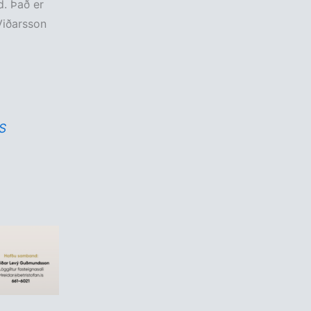
d. Það er
Viðarsson
bS