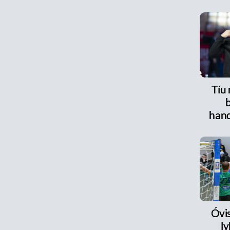
Tíu
han
Óvi
l