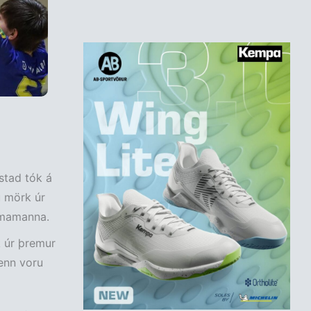
stad tók á
ú mörk úr
eimamanna.
k úr þremur
menn voru