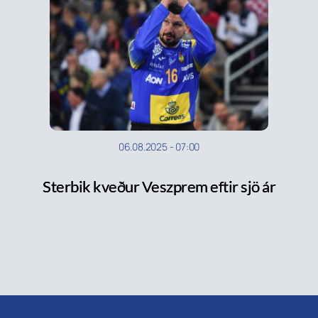
06.08.2025
-
07:00
Sterbik kveður Veszprem eftir sjö ár