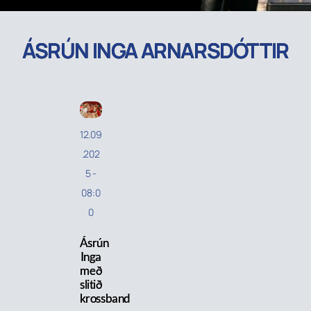
ÁSRÚN INGA ARNARSDÓTTIR
12.09
.202
5
-
08:0
0
Ásrún
Inga
með
slitið
krossband