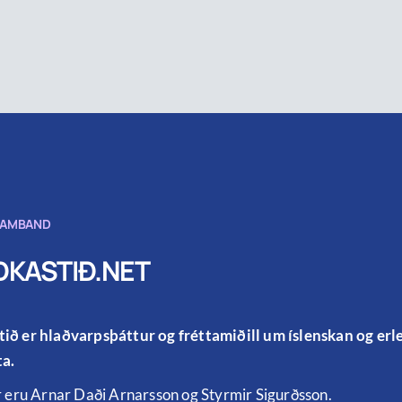
SAMBAND
KASTIÐ.NET
ið er hlaðvarpsþáttur og fréttamiðill um íslenskan og er
a.
r eru Arnar Daði Arnarsson og Styrmir Sigurðsson.