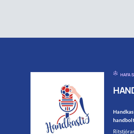
HAFA 
HAND
Handkast
handbolt
Ritstjóra