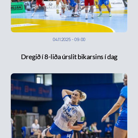
04.11.2025
-
09:00
Dregið í 8-liða úrslit bikarsins í dag