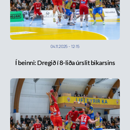
04.11.2025
-
12:15
Í beinni: Dregið í 8-liða úrslit bikarsins