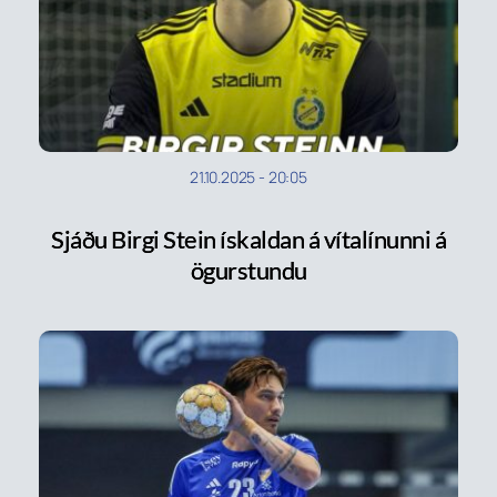
21.10.2025
-
20:05
Sjáðu Birgi Stein ískaldan á vítalínunni á
ögurstundu