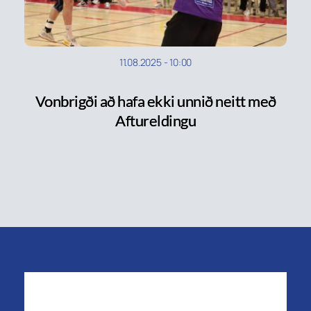
11.08.2025
-
10:00
Vonbrigði að hafa ekki unnið neitt með
Aftureldingu