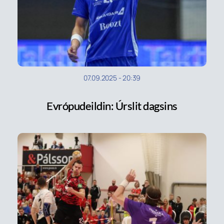
07.09.2025
-
20:39
Evrópudeildin: Úrslit dagsins