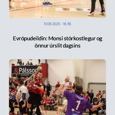
31.08.2025
-
18:36
Evrópudeildin: Monsi stórkostlegur og
önnur úrslit dagsins